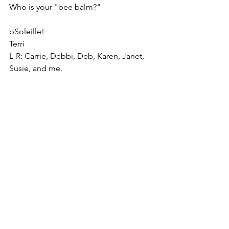
Who is your "bee balm?" 
bSoleille!
Terri
L-R: Carrie, Debbi, Deb, Karen, Janet, 
Susie, and me. 