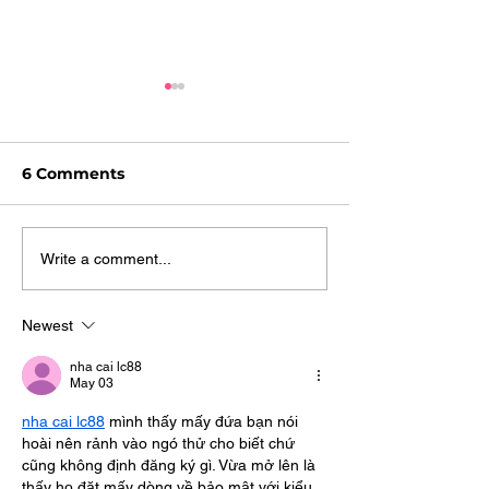
6 Comments
Sew...I Raised my
SoCo Quilt Bin
Write a comment...
Hand for an Extended
Coming to Bo
Show-n-Tell
Maryland, on 
Newest
14!
nha cai lc88
May 03
nha cai lc88
 mình thấy mấy đứa bạn nói 
hoài nên rảnh vào ngó thử cho biết chứ 
cũng không định đăng ký gì. Vừa mở lên là 
thấy họ đặt mấy dòng về bảo mật với kiểu 