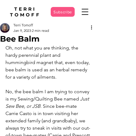
TERRI
Subscribe
TOMOFF
Terri Tomoff
Jan 9, 2023
2 min read
Bee Balm
Oh, not what you are thinking, the 
hardy perennial plant and 
hummingbird magnet that, even today, 
bee balm is used as an herbal remedy 
for a variety of ailments.
No, the bee balm I am trying to convey 
is my Sewing/Quilting Bee named 
Just 
Sew Bee, or JSB
. Since bee-mate 
Carrie Casto is in town visiting her 
extended family (and grandbaby), we 
always try to sneak in visits with our out-
of-town bee-mates (Carrie and Prescott 