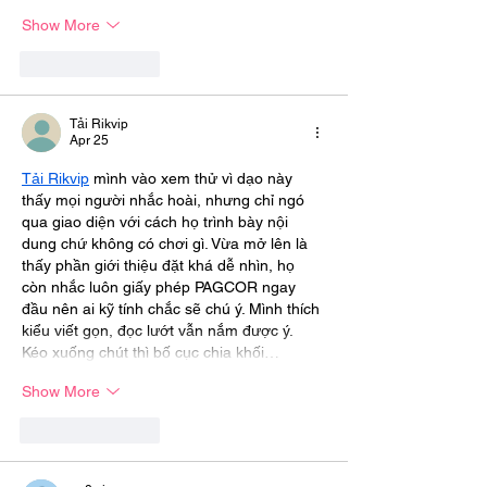
Show More
Like
Reply
Tải Rikvip
Apr 25
Tải Rikvip
 mình vào xem thử vì dạo này 
thấy mọi người nhắc hoài, nhưng chỉ ngó 
qua giao diện với cách họ trình bày nội 
dung chứ không có chơi gì. Vừa mở lên là 
thấy phần giới thiệu đặt khá dễ nhìn, họ 
còn nhắc luôn giấy phép PAGCOR ngay 
đầu nên ai kỹ tính chắc sẽ chú ý. Mình thích 
kiểu viết gọn, đọc lướt vẫn nắm được ý. 
Kéo xuống chút thì bố cục chia khối…
Show More
Like
Reply