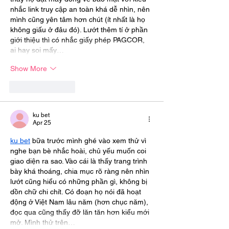
nhắc link truy cập an toàn khá dễ nhìn, nên 
mình cũng yên tâm hơn chút (ít nhất là họ 
không giấu ở đâu đó). Lướt thêm tí ở phần 
giới thiệu thì có nhắc giấy phép PAGCOR, 
ai hay soi mấy…
Show More
Like
Reply
ku bet
Apr 25
ku bet
 bữa trước mình ghé vào xem thử vì 
nghe bạn bè nhắc hoài, chủ yếu muốn coi 
giao diện ra sao. Vào cái là thấy trang trình 
bày khá thoáng, chia mục rõ ràng nên nhìn 
lướt cũng hiểu có những phần gì, không bị 
dồn chữ chi chít. Có đoạn họ nói đã hoạt 
động ở Việt Nam lâu năm (hơn chục năm), 
đọc qua cũng thấy đỡ lăn tăn hơn kiểu mới 
mở. Mình thử trên…